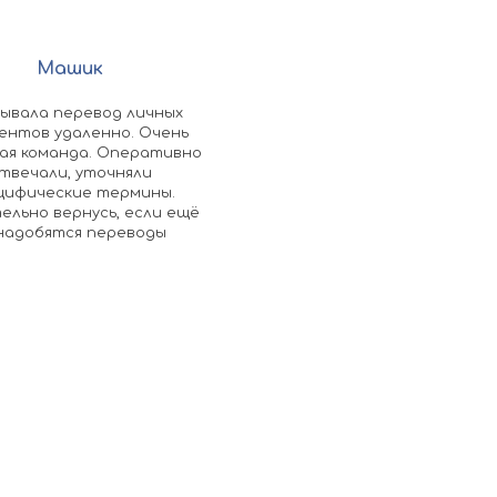
Машик
Алексей Куницын
зывала перевод личных
Документы перевели на неме
ентов удаленно. Очень
язык в очень короткие сроки,
ая команда. Оперативно
личной просьбе, рекоменду
твечали, уточняли
цифические термины.
ельно вернусь, если ещё
надобятся переводы