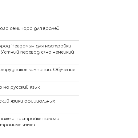
кого семинара для врачей
ород Чегдомын для настройки
 Устный перевод с/на немецкий
отрудников компании. Обучение
 на русский язык
ский языки официальных
таже и настройке нового
странные языки