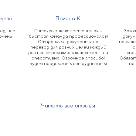
сьева
Полина К.
од, все
Потрясающе компетентная и
Зака
очень
быстрая команда профессионалов!
докум
Отправляли документы на
приятн
перевод для разных целей каждый
о
раз все выполнялось качественно и
спе
оперативно. Огромное спасибо!
Обязат
Будем продолжать сотрудничать)
по
Читать все отзывы