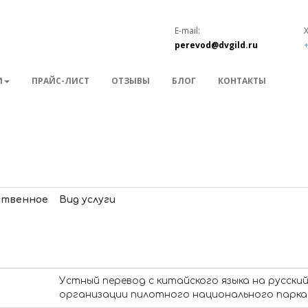
E-mail:
perevod@dvgild.ru
+
И
ПРАЙС-ЛИСТ
ОТЗЫВЫ
БЛОГ
КОНТАКТЫ
ственное
Вид услуги
Устный перевод с китайского языка на русский
организации пилотного национального парка 