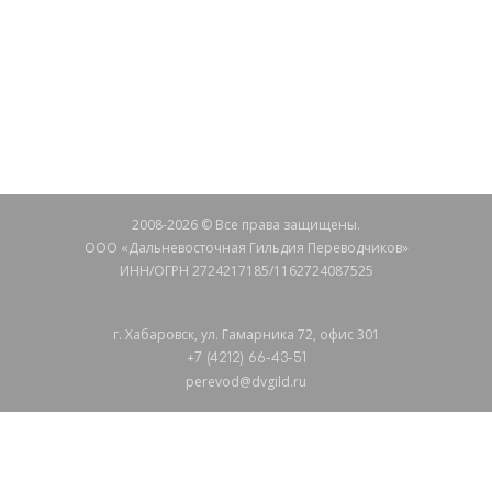
Остались вопросы?
СВЯЖИТЕСЬ С НАМИ
2008-2026 © Все права защищены.
ООО «Дальневосточная Гильдия Переводчиков»
ИНН/ОГРН 2724217185/1162724087525
г. Хабаровск, ул. Гамарника 72, офис 301
+7 (4212) 66-43-51
perevod@dvgild.ru