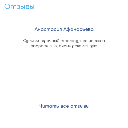
Отзывы
Анастасия Афанасьева
омощь
Сделали срочный перевод, все четко и
По
ыстро
оперативно, очень рекомендую
ко
 в
док
асибо
кажд
оп
Читать все отзывы