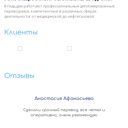
В Гидьдии работают профессиональные дипломированные
переводчики, компетентные в различных сферах
деятельности: от медицинской до нефтегазовой
Клиенты
‹
›
Отзывы
Анастасия Афанасьева
омощь
Сделали срочный перевод, все четко и
По
ыстро
оперативно, очень рекомендую
ко
 в
док
асибо
кажд