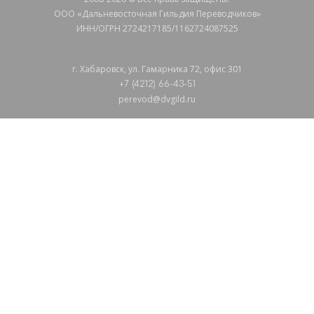
ООО «Дальневосточная Гильдия Переводчиков»
ИНН/ОГРН 2724217185/1162724087525
г. Хабаровск, ул. Гамарника 72, офис 301
+7 (4212) 66-43-51
perevod@dvgild.ru