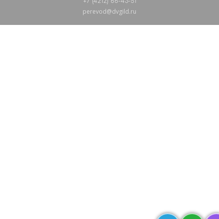
+7 (4212) 66-43-51
perevod@dvgild.ru