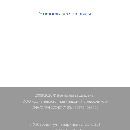
Читать все отзывы
Остались вопросы?
СВЯЖИТЕСЬ С НАМИ
2008-2026 © Все права защищены.
ООО «Дальневосточная Гильдия Переводчиков»
ИНН/ОГРН 2724217185/1162724087525
г. Хабаровск, ул. Гамарника 72, офис 301