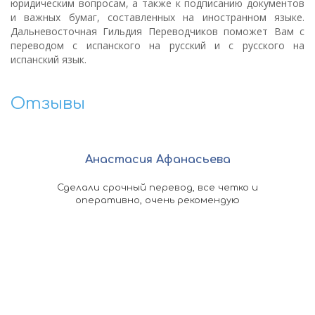
юридическим вопросам, а также к подписанию документов
и важных бумаг, составленных на иностранном языке.
Дальневосточная Гильдия Переводчиков поможет Вам с
переводом с испанского на русский и с русского на
испанский язык.
Отзывы
Анастасия Афанасьева
омощь
Сделали срочный перевод, все четко и
По
ыстро
оперативно, очень рекомендую
ко
 в
док
асибо
кажд
оп