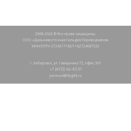
СВЯЖИТЕСЬ С НАМИ
2008-2026 © Все права защищены.
ООО «Дальневосточная Гильдия Переводчиков»
ИНН/ОГРН 2724217185/1162724087525
г. Хабаровск, ул. Гамарника 72, офис 301
+7 (4212) 66-43-51
perevod@dvgild.ru