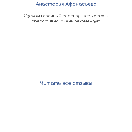
Анастасия Афанасьева
омощь
Сделали срочный перевод, все четко и
По
ыстро
оперативно, очень рекомендую
ко
 в
док
асибо
кажд
оп
Читать все отзывы
Остались вопросы?