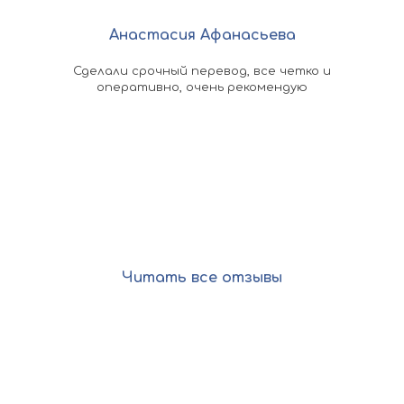
Анастасия Афанасьева
омощь
Сделали срочный перевод, все четко и
По
ыстро
оперативно, очень рекомендую
ко
 в
док
асибо
кажд
оп
Читать все отзывы
Остались вопросы?