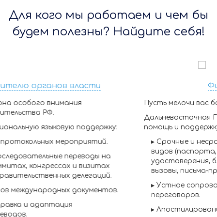
Для кого мы работаем и чем бы
будем полезны? Найдите себя!
Физическому лицу
Пусть мелочи вас больше не тревожат.
Дальневосточная Гильдия Переводчиков окажет вам
помощь и поддержку:
▸
Срочные и несрочные переводы
документов всех
видов (паспорта, лицензии, водительские
удостоверения, бланки, печати, отношения,
вызовы, письма-приглашения и проч.)
▸
Устное сопровождение личных собеседований и
переговоров.
▸
Апостилирование личных документов.