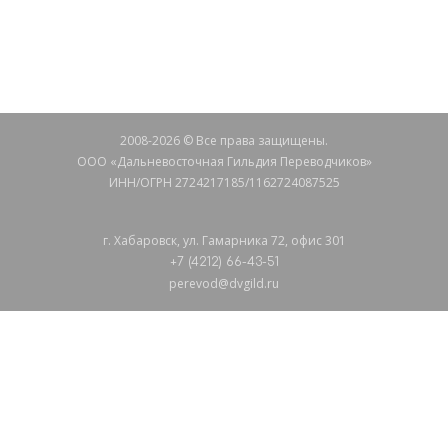
СВЯЖИТЕСЬ С НАМИ
2008-2026 © Все права защищены.
ООО «Дальневосточная Гильдия Переводчиков»
ИНН/ОГРН 2724217185/1162724087525
г. Хабаровск, ул. Гамарника 72, офис 301
+7 (4212) 66-43-51
perevod@dvgild.ru