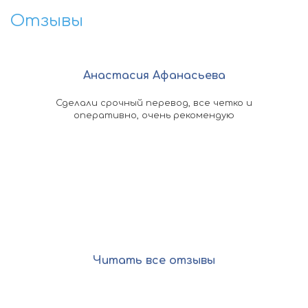
Отзывы
Анастасия Афанасьева
омощь
Сделали срочный перевод, все четко и
По
ыстро
оперативно, очень рекомендую
ко
 в
док
асибо
кажд
оп
Читать все отзывы