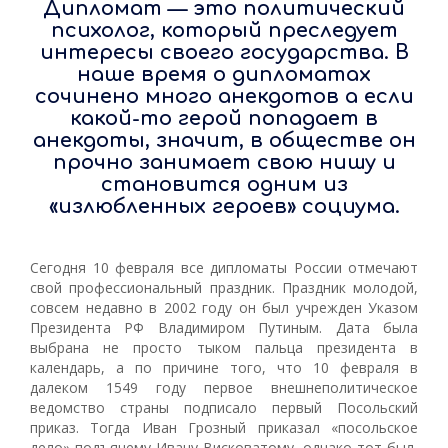
Дипломат — это политический
психолог, который преследует
интересы своего государства. В
наше время о дипломатах
сочинено много анекдотов а если
какой-то герой попадает в
анекдоты, значит, в обществе он
прочно занимает свою нишу и
становится одним из
«излюбленных героев» социума.
Сегодня 10 февраля все дипломаты России отмечают
свой профессиональный праздник. Праздник молодой,
совсем недавно в 2002 году он был учрежден Указом
Президента РФ Владимиром Путиным. Дата была
выбрана не просто тыком пальца президента в
календарь, а по причине того, что 10 февраля в
далеком 1549 году первое внешнеполитическое
ведомство страны подписало первый Посольский
приказ. Тогда Иван Грозный приказал «посольское
дело» подъячему Ивану Висковатому, однако тот был,