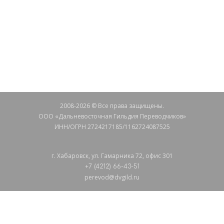
Остались вопросы?
СВЯЖИТЕСЬ С НАМИ
2008-2026 © Все права защищены.
ООО «Дальневосточная Гильдия Переводчиков»
ИНН/ОГРН 2724217185/1162724087525
г. Хабаровск, ул. Гамарника 72, офис 301
+7 (4212) 66-43-51
perevod@dvgild.ru