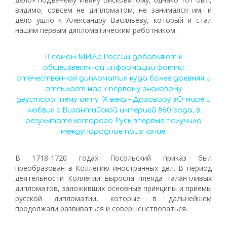
видимо, совсем не дипломатом, не занимался им, и
дело ушло к Александру Васильеву, который и стал
нашим первым дипломатическим работником.
В самом МИДе России добавляют к
общеизвестной информации факты:
отечественная дипломатия куда более древняя и
отсылает нас к первому знаковому
двустороннему акту IX века - Договору «О мире и
любви» с Византийской империей 860 года, в
результате которого Русь впервые получила
международное признание.
В 1718-1720 годах Посольский приказ был
преобразован в Коллегию иностранных дел. В период
деятельности Коллегии выросла плеяда талантливых
дипломатов, заложивших основные принципы и приемы
русской дипломатии, которые в дальнейшем
продолжали развиваться и совершенствоваться.