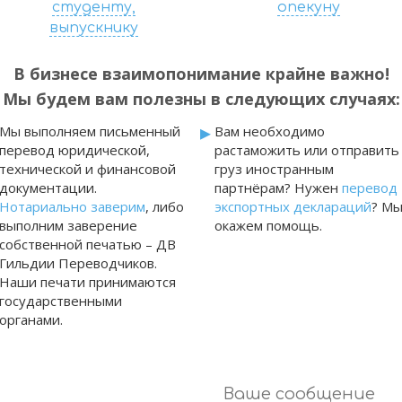
студенту,
опекуну
выпускнику
В бизнесе взаимопонимание крайне важно!
Мы будем вам полезны в следующих случаях:
▸
Мы выполняем письменный
Вам необходимо
перевод юридической,
растаможить или отправить
технической и финансовой
груз иностранным
документации.
партнёрам? Нужен
перевод
Нотариально заверим
, либо
экспортных деклараций
? М
выполним заверение
окажем помощь.
собственной печатью – ДВ
Гильдии Переводчиков.
Наши печати принимаются
государственными
органами.