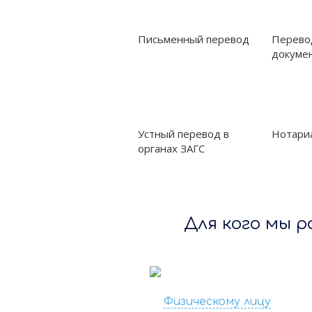
Письменный перевод
Перево
докуме
Устный перевод в
Нотари
органах ЗАГС
Для кого мы р
‹
Представителю
Физическому лицу