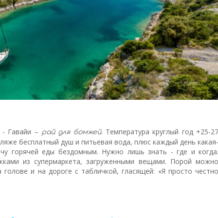
 - Гавайи –
. Температура круглый год +25-2
рай для бомжей
ляже бесплатный душ и питьевая вода, плюс каждый день какая
ачу горячей еды бездомным. Нужно лишь знать - где и когда
жками из супермаркета, загруженными вещами. Порой можн
 голове и на дороге с табличкой, гласящей: «Я просто честн