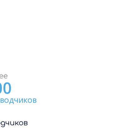
а
ее
00
ЕВОДЧИКОВ
одчиков