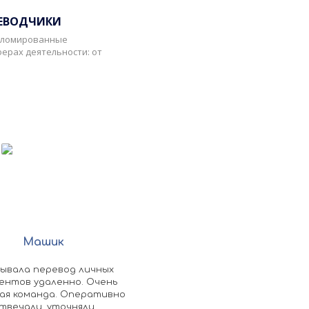
РЕВОДЧИКИ
пломированные
ерах деятельности: от
›
Машик
Алексей Куницын
зывала перевод личных
Документы перевели на неме
ентов удаленно. Очень
язык в очень короткие сроки,
ая команда. Оперативно
личной просьбе, рекоменду
твечали, уточняли