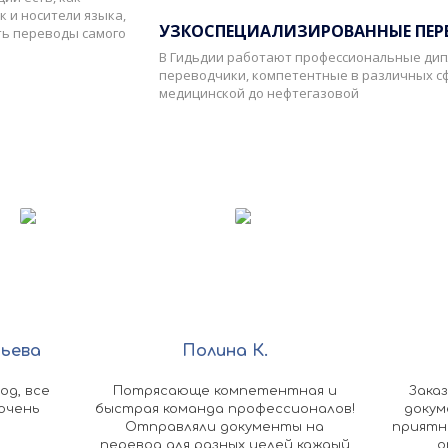
к и носители языка,
УЗКОСПЕЦИАЛИЗИРОВАННЫЕ ПЕ
ть переводы самого
В Гидьдии работают профессиональные ди
переводчики, компетентные в различных сф
медицинской до нефтегазовой
сьева
Полина К.
од, все
Потрясающе компетентная и
Зака
очень
быстрая команда профессионалов!
докум
Отправляли документы на
приятн
перевод для разных целей каждый
о