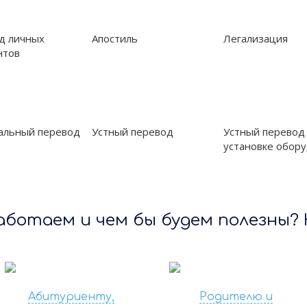
д личных
Апостиль
Легализация
нтов
альный перевод
Устный перевод
Устный перевод
установке обор
аботаем и чем бы будем полезны?
Абитуриенту,
Родителю и