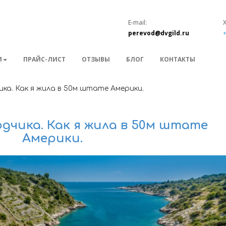
E-mail:
perevod@dvgild.ru
+
И
ПРАЙС-ЛИСТ
ОТЗЫВЫ
БЛОГ
КОНТАКТЫ
ика. Как я жила в 50м штате Америки.
дчика. Как я жила в 50м штате
Америки.