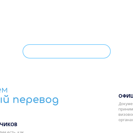
на обработку моих персональных данных, с условиями
По
ем
ОФИЦ
ый перевод
Докуме
приним
визово
органах
ДЧИКОВ
ии есть, как