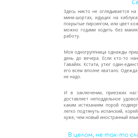
С
Здесь никто не оглядывается на 
мини-шортах, идущих на каблука
покрытые пирсингом, или цвет ко
можно годами ходить без макияж
работу.
Моя одногруппница однажды пришл
день до вечера. Если кто-то нан
Гавайях. Кстати, утюг один-един
его всем вполне хватало. Одежда
не надо.
И в заключении, приезжих нас
доставляет неподдельное удовол
каким истязаниям порой подверг
легко подтянуть испанский, коре
хуже, чем новый иностранный язык
В целом, не так-то с