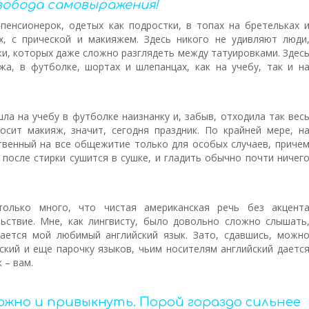
вобода самовыражения!
пенсионерок, одетых как подростки, в топах на бретельках 
х, с прической и макияжем. Здесь никого не удивляют люди
жи, которых даже сложно разглядеть между татуировками. Здес
а, в футболке, шортах и шлепанцах, как на учебу, так и н
а на учебу в футболке наизнанку и, забыв, отходила так вес
осит макияж, значит, сегодня праздник. По крайней мере, н
ственный на все общежитие только для особых случаев, приче
 после стирки сушится в сушке, и гладить обычно почти ничег
только много, что чистая американская речь без акцент
ьствие. Мне, как лингвисту, было довольно сложно слышать
ается мой любимый английский язык. Зато, сдавшись, можн
йский и еще парочку языков, чьим носителям английский даетс
 – вам.
ложно и привыкнуть. Порой гораздо сильнее