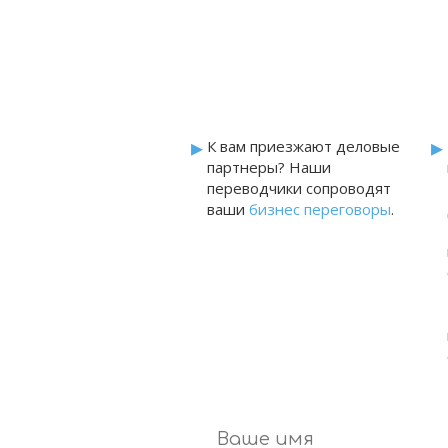
органов власти
▸
▸
К вам приезжают деловые
партнеры? Наши
переводчики сопроводят
ваши
бизнес переговоры
.