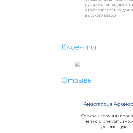
русские переводчики, та
что позволяет нам дела
высокого класса
Клиенты
‹
Отзывы
Юлия Ким
Анастасия Афана
омное спасибо вашей фирме за
Сделали срочный перев
мощь с апостилем документа!
четко и оперативно, 
ь все быстро сделали, хотя мы
рекомендую
находимся вообще в другой