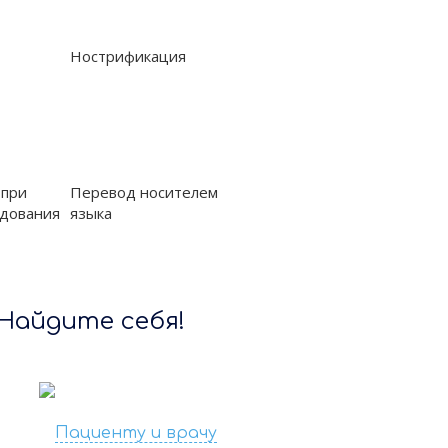
Нострификация
 при
Перевод носителем
удования
языка
 Найдите себя!
›
Пациенту и врачу
Представител