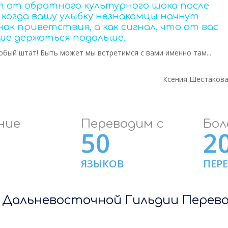
т от обратного культурного шока после
, когда вашу улыбку незнакомцы начнут
ак приветствия, а как сигнал, что от вас
ше держаться подальше.
бый штат! Быть может мы встретимся с вами именно там...
Ксения Шестаков
ние
Переводим с
Бол
50
2
ЯЗЫКОВ
ПЕР
 Дальневосточной Гильдии Перев