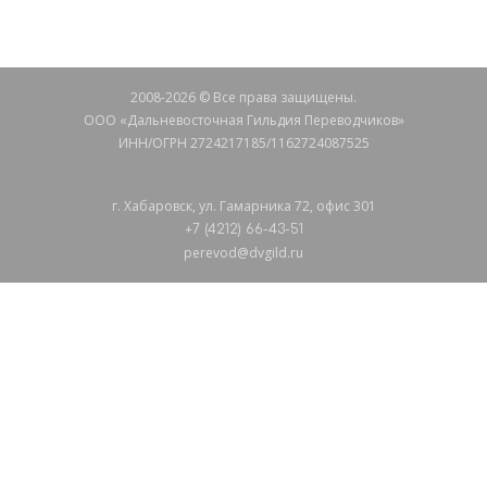
СВЯЖИТЕСЬ С НАМИ
2008-2026 © Все права защищены.
ООО «Дальневосточная Гильдия Переводчиков»
ИНН/ОГРН 2724217185/1162724087525
г. Хабаровск, ул. Гамарника 72, офис 301
+7 (4212) 66-43-51
perevod@dvgild.ru