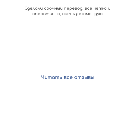
омощь
Сделали срочный перевод, все четко и
По
ыстро
оперативно, очень рекомендую
ко
 в
док
асибо
кажд
оп
Читать все отзывы
Остались вопросы?