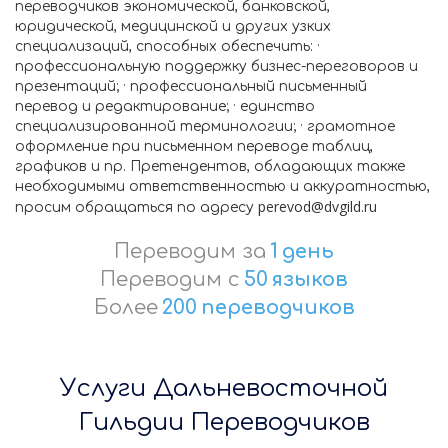
переводчиков экономической, банковской,
юридической, медицинской и других узких
специализаций, способных обеспечить: ·
профессиональную поддержку бизнес-переговоров и
презентаций; · профессиональный письменный
перевод и редактирование; · единство
специализированной терминологии; · грамотное
оформление при письменном переводе таблиц,
графиков и пр. Претендентов, обладающих также
необходимыми ответственностью и аккуратностью,
perevod@dvgild.ru
просим обращаться по адресу
Переводим за
1
день
Переводим с
50
языков
Более
200
переводчиков
Услуги Дальневосточной
Гильдии Переводчиков