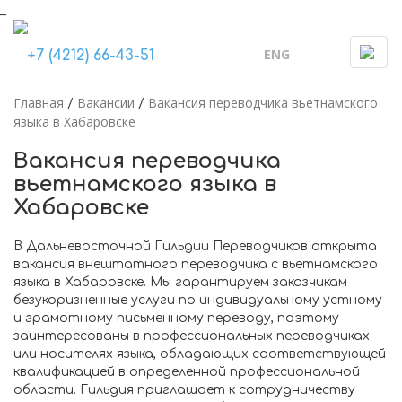
_
ENG
Togg
+7 (4212) 66-43-51
navi
Главная
Вакансии
Вакансия переводчика вьетнамского
/
/
языка в Хабаровске
Вакансия переводчика
вьетнамского языка в
Хабаровске
В Дальневосточной Гильдии Переводчиков открыта
вакансия внештатного переводчика с вьетнамского
языка в Хабаровске. Мы гарантируем заказчикам
безукоризненные услуги по индивидуальному устному
и грамотному письменному переводу, поэтому
заинтересованы в профессиональных переводчиках
или носителях языка, обладающих соответствующей
квалификацией в определенной профессиональной
области. Гильдия приглашает к сотрудничеству